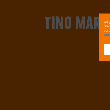
Tino Mart
Wij 
cont
part
GOOG