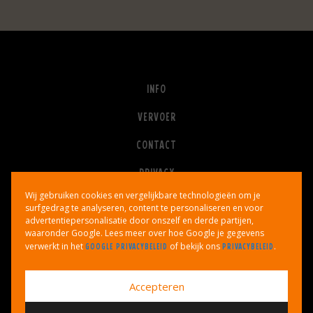
INFO
VERVOER
CONTACT
PRIVACY
Wij gebruiken cookies en vergelijkbare technologieën om je
ALGEMENE VOORWAARDEN
surfgedrag te analyseren, content te personaliseren en voor
advertentiepersonalisatie door onszelf en derde partijen,
waaronder Google. Lees meer over hoe Google je gegevens
verwerkt in het
of bekijk ons
.
GOOGLE PRIVACYBELEID
PRIVACYBELEID
Accepteren